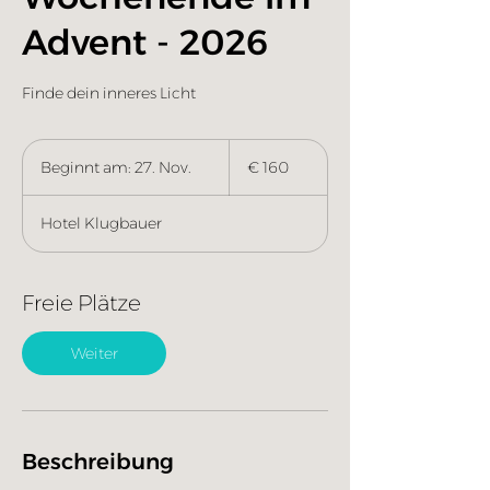
Advent - 2026
Finde dein inneres Licht
160
Euro
Beginnt am: 27. Nov.
B
€ 160
e
g
Hotel Klugbauer
i
n
n
t
Freie Plätze
a
m
Weiter
:
2
7
.
N
Beschreibung
o
v