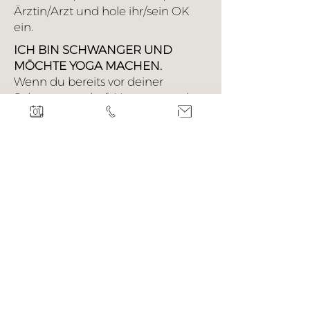
Ärztin/Arzt und hole ihr/sein OK
ein.
ICH BIN SCHWANGER UND
MÖCHTE YOGA MACHEN.
Wenn du bereits vor deiner
Schwangerschaft Yoga gemacht
hast, spricht nichts dagegen, auch
weiterhin zu praktizieren. Wenn
du neu mit Yoga beginnen
möchtest, bieten sich dafür
Yogakurse für Schwangere
besonders gut an. Starte in jedem
Fall erst nach der 13. SSW.
Wichtig ist zu spüren, was dir und
deinem Baby gut tut.
WIE ERREICHE ICH DAS
YOGASTUDIO?