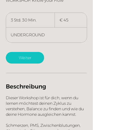
WORKSHOP: Know your Flow
45
Euro
3 Std. 30 Min.
3
€ 45
S
t
UNDERGROUND
d
.
3
0
Weiter
M
i
n
.
Beschreibung
Dieser Workshop ist für dich, wenn du
lernen möchtest deinen Zyklus zu
verstehen, Balance zu finden und wie du
deine Hormone ausgleichen kannst.
Schmerzen, PMS, Zwischenblutungen,