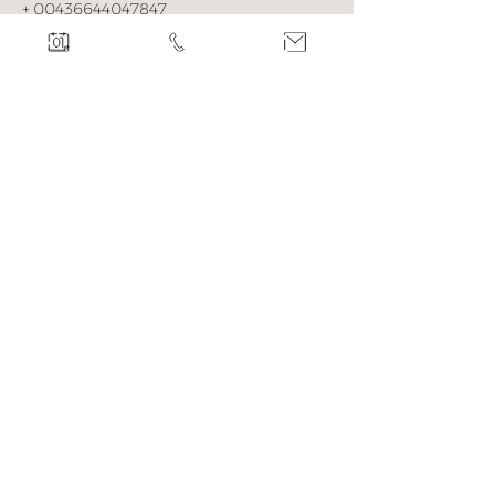
+ 00436644047847
info@undergroundyoga.at
Stefanie Anetter
underground yoga
Eggenberger Allee 70
8020 Graz​
AGB
Datenschutz
Impressum