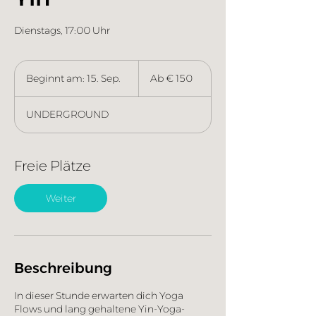
Dienstags, 17:00 Uhr
Ab
150
Beginnt am: 15. Sep.
B
Ab € 150
Euro
e
g
UNDERGROUND
i
n
n
t
Freie Plätze
a
m
Weiter
:
1
5
.
S
Beschreibung
e
p
.
In dieser Stunde erwarten dich Yoga
Flows und lang gehaltene Yin-Yoga-